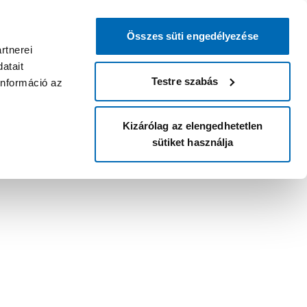
Összes süti engedélyezése
rtnerei
atait
Testre szabás
információ az
Kizárólag az elengedhetetlen
sütiket használja