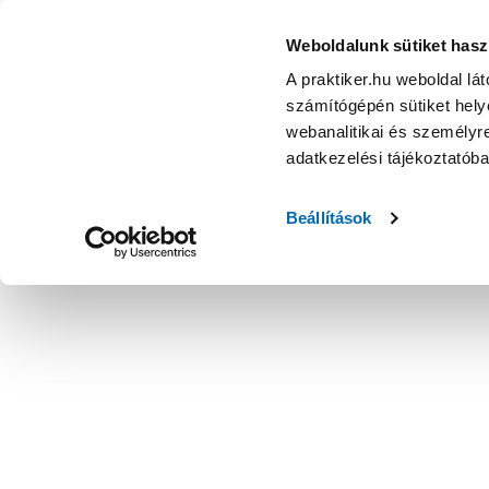
Weboldalunk sütiket hasz
A praktiker.hu weboldal lá
számítógépén sütiket helye
webanalitikai és személyre
adatkezelési tájékoztatób
Beállítások