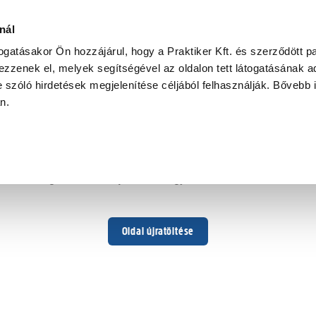
nál
togatásakor Ön hozzájárul, hogy a Praktiker Kft. és szerződött pa
zzenek el, melyek segítségével az oldalon tett látogatásának ad
 szóló hirdetések megjelenítése céljából felhasználják. Bővebb 
Hoppá ...
an.
Váratlan hiba történt
Dolgozunk a hiba javításán. Egy kis türelmet kérünk.
Oldal újratöltése