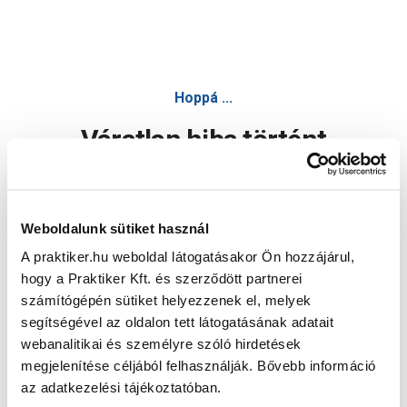
Hoppá ...
Váratlan hiba történt
Dolgozunk a hiba javításán. Egy kis türelmet kérünk.
Weboldalunk sütiket használ
A praktiker.hu weboldal látogatásakor Ön hozzájárul,
Oldal újratöltése
hogy a Praktiker Kft. és szerződött partnerei
számítógépén sütiket helyezzenek el, melyek
segítségével az oldalon tett látogatásának adatait
webanalitikai és személyre szóló hirdetések
megjelenítése céljából felhasználják. Bővebb információ
az adatkezelési tájékoztatóban.