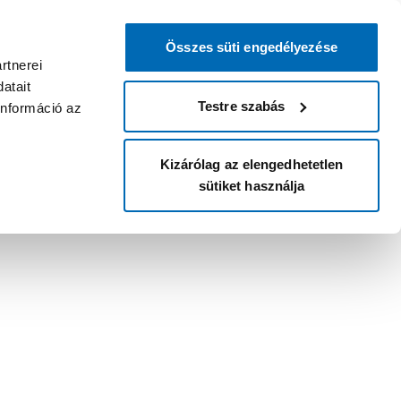
Összes süti engedélyezése
rtnerei
atait
Testre szabás
információ az
Kizárólag az elengedhetetlen
sütiket használja