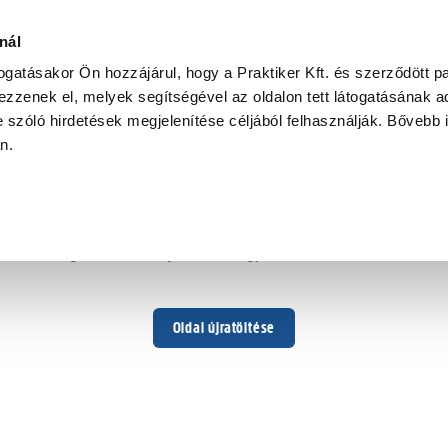
nál
togatásakor Ön hozzájárul, hogy a Praktiker Kft. és szerződött pa
zzenek el, melyek segítségével az oldalon tett látogatásának ad
 szóló hirdetések megjelenítése céljából felhasználják. Bővebb 
Hoppá ...
an.
Váratlan hiba történt
Dolgozunk a hiba javításán. Egy kis türelmet kérünk.
Oldal újratöltése