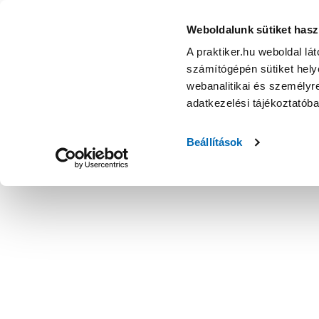
Weboldalunk sütiket hasz
A praktiker.hu weboldal lá
számítógépén sütiket helye
webanalitikai és személyre
adatkezelési tájékoztatób
Beállítások