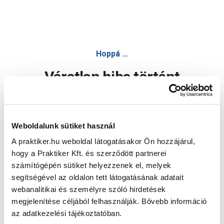
Hoppá ...
Váratlan hiba történt
Dolgozunk a hiba javításán. Egy kis türelmet kérünk.
Weboldalunk sütiket használ
A praktiker.hu weboldal látogatásakor Ön hozzájárul,
Oldal újratöltése
hogy a Praktiker Kft. és szerződött partnerei
számítógépén sütiket helyezzenek el, melyek
segítségével az oldalon tett látogatásának adatait
webanalitikai és személyre szóló hirdetések
megjelenítése céljából felhasználják. Bővebb információ
az adatkezelési tájékoztatóban.