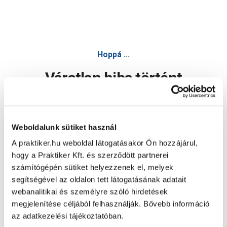
Hoppá ...
Váratlan hiba történt
Dolgozunk a hiba javításán. Egy kis türelmet kérünk.
Weboldalunk sütiket használ
A praktiker.hu weboldal látogatásakor Ön hozzájárul,
Oldal újratöltése
hogy a Praktiker Kft. és szerződött partnerei
számítógépén sütiket helyezzenek el, melyek
segítségével az oldalon tett látogatásának adatait
webanalitikai és személyre szóló hirdetések
megjelenítése céljából felhasználják. Bővebb információ
az adatkezelési tájékoztatóban.