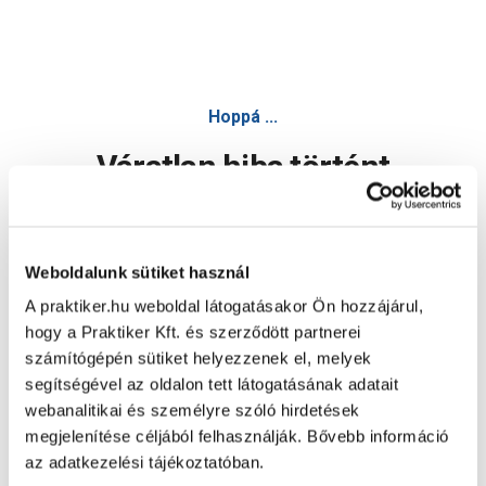
Hoppá ...
Váratlan hiba történt
Dolgozunk a hiba javításán. Egy kis türelmet kérünk.
Weboldalunk sütiket használ
A praktiker.hu weboldal látogatásakor Ön hozzájárul,
Oldal újratöltése
hogy a Praktiker Kft. és szerződött partnerei
számítógépén sütiket helyezzenek el, melyek
segítségével az oldalon tett látogatásának adatait
webanalitikai és személyre szóló hirdetések
megjelenítése céljából felhasználják. Bővebb információ
az adatkezelési tájékoztatóban.