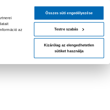
Összes süti engedélyezése
rtnerei
atait
Testre szabás
információ az
Kizárólag az elengedhetetlen
sütiket használja