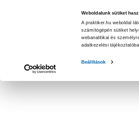
Weboldalunk sütiket hasz
A praktiker.hu weboldal lá
számítógépén sütiket helye
webanalitikai és személyre
adatkezelési tájékoztatób
Beállítások