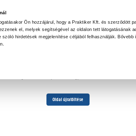
nál
togatásakor Ön hozzájárul, hogy a Praktiker Kft. és szerződött pa
zzenek el, melyek segítségével az oldalon tett látogatásának ad
 szóló hirdetések megjelenítése céljából felhasználják. Bővebb 
Hoppá ...
an.
Váratlan hiba történt
Dolgozunk a hiba javításán. Egy kis türelmet kérünk.
Oldal újratöltése