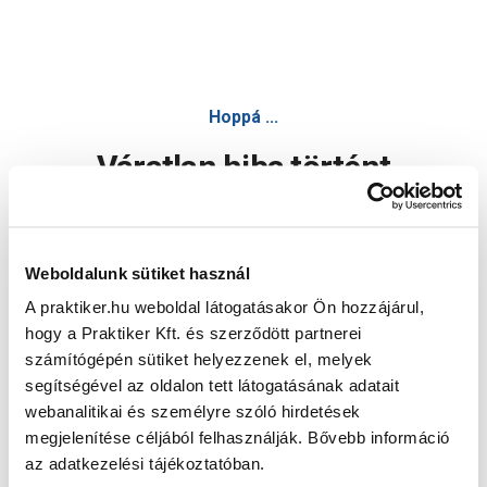
Hoppá ...
Váratlan hiba történt
Dolgozunk a hiba javításán. Egy kis türelmet kérünk.
Weboldalunk sütiket használ
A praktiker.hu weboldal látogatásakor Ön hozzájárul,
Oldal újratöltése
hogy a Praktiker Kft. és szerződött partnerei
számítógépén sütiket helyezzenek el, melyek
segítségével az oldalon tett látogatásának adatait
webanalitikai és személyre szóló hirdetések
megjelenítése céljából felhasználják. Bővebb információ
az adatkezelési tájékoztatóban.