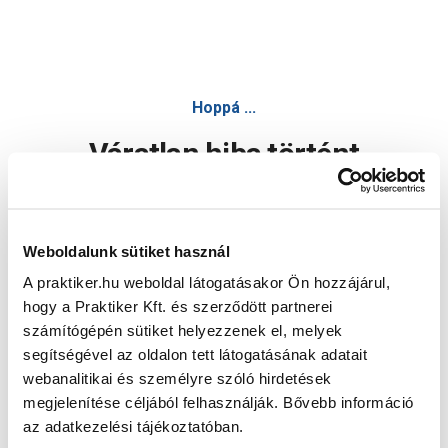
Hoppá ...
Váratlan hiba történt
Dolgozunk a hiba javításán. Egy kis türelmet kérünk.
Weboldalunk sütiket használ
A praktiker.hu weboldal látogatásakor Ön hozzájárul,
Oldal újratöltése
hogy a Praktiker Kft. és szerződött partnerei
számítógépén sütiket helyezzenek el, melyek
segítségével az oldalon tett látogatásának adatait
webanalitikai és személyre szóló hirdetések
megjelenítése céljából felhasználják. Bővebb információ
az adatkezelési tájékoztatóban.