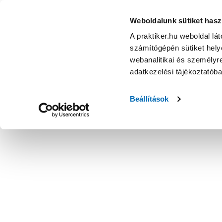
Weboldalunk sütiket hasz
A praktiker.hu weboldal lá
számítógépén sütiket helye
webanalitikai és személyre
adatkezelési tájékoztatób
Beállítások