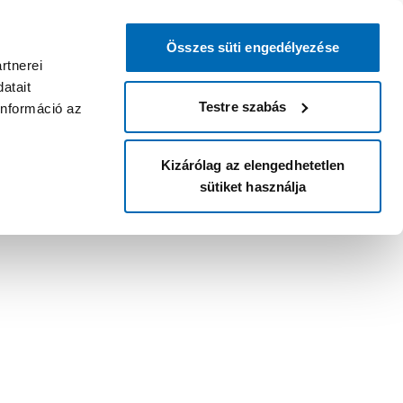
Összes süti engedélyezése
rtnerei
atait
Testre szabás
információ az
Kizárólag az elengedhetetlen
sütiket használja