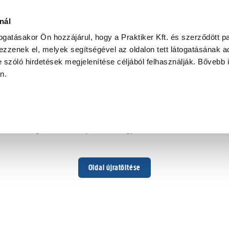
nál
togatásakor Ön hozzájárul, hogy a Praktiker Kft. és szerződött pa
zzenek el, melyek segítségével az oldalon tett látogatásának ad
 szóló hirdetések megjelenítése céljából felhasználják. Bővebb 
Hoppá ...
an.
Váratlan hiba történt
Dolgozunk a hiba javításán. Egy kis türelmet kérünk.
Oldal újratöltése