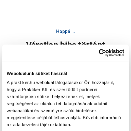
Hoppá ...
Váratlan hiba történt
Dolgozunk a hiba javításán. Egy kis türelmet kérünk.
Weboldalunk sütiket használ
A praktiker.hu weboldal látogatásakor Ön hozzájárul,
Oldal újratöltése
hogy a Praktiker Kft. és szerződött partnerei
számítógépén sütiket helyezzenek el, melyek
segítségével az oldalon tett látogatásának adatait
webanalitikai és személyre szóló hirdetések
megjelenítése céljából felhasználják. Bővebb információ
az adatkezelési tájékoztatóban.