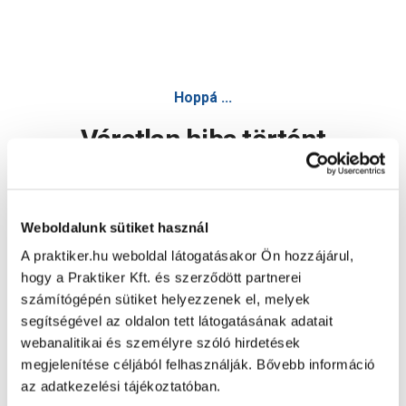
Hoppá ...
Váratlan hiba történt
Dolgozunk a hiba javításán. Egy kis türelmet kérünk.
Weboldalunk sütiket használ
A praktiker.hu weboldal látogatásakor Ön hozzájárul,
Oldal újratöltése
hogy a Praktiker Kft. és szerződött partnerei
számítógépén sütiket helyezzenek el, melyek
segítségével az oldalon tett látogatásának adatait
webanalitikai és személyre szóló hirdetések
megjelenítése céljából felhasználják. Bővebb információ
az adatkezelési tájékoztatóban.