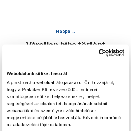
Rábalux lite beépíthető lámpa led gu10 3x3w 3x240lm ip40
Hoppá ...
Váratlan hiba történt
Dolgozunk a hiba javításán. Egy kis türelmet kérünk.
Weboldalunk sütiket használ
A praktiker.hu weboldal látogatásakor Ön hozzájárul,
Oldal újratöltése
hogy a Praktiker Kft. és szerződött partnerei
számítógépén sütiket helyezzenek el, melyek
segítségével az oldalon tett látogatásának adatait
webanalitikai és személyre szóló hirdetések
megjelenítése céljából felhasználják. Bővebb információ
az adatkezelési tájékoztatóban.