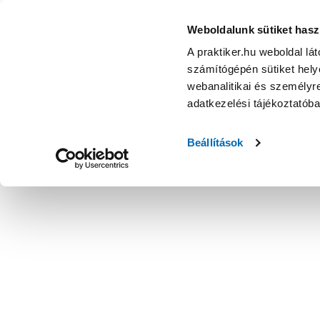
Weboldalunk sütiket hasz
A praktiker.hu weboldal lá
számítógépén sütiket helye
webanalitikai és személyre
adatkezelési tájékoztatób
Beállítások