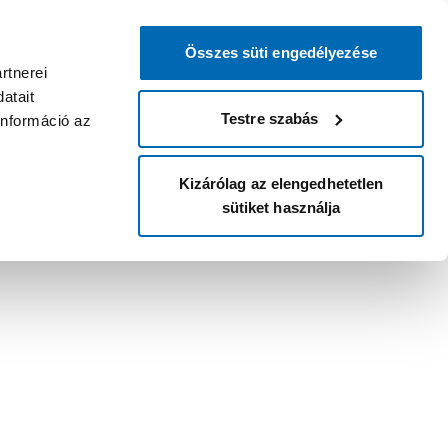
Összes süti engedélyezése
rtnerei
atait
Testre szabás
információ az
Kizárólag az elengedhetetlen
sütiket használja