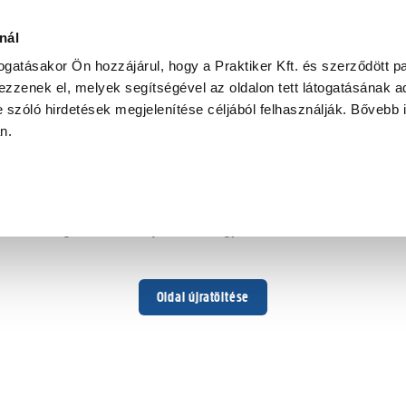
nál
togatásakor Ön hozzájárul, hogy a Praktiker Kft. és szerződött pa
zzenek el, melyek segítségével az oldalon tett látogatásának ad
 szóló hirdetések megjelenítése céljából felhasználják. Bővebb 
Hoppá ...
an.
Váratlan hiba történt
Dolgozunk a hiba javításán. Egy kis türelmet kérünk.
Oldal újratöltése