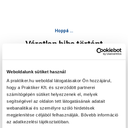
Hoppá ...
Váratlan hiba történt
Dolgozunk a hiba javításán. Egy kis türelmet kérünk.
Weboldalunk sütiket használ
A praktiker.hu weboldal látogatásakor Ön hozzájárul,
Oldal újratöltése
hogy a Praktiker Kft. és szerződött partnerei
számítógépén sütiket helyezzenek el, melyek
segítségével az oldalon tett látogatásának adatait
webanalitikai és személyre szóló hirdetések
megjelenítése céljából felhasználják. Bővebb információ
az adatkezelési tájékoztatóban.