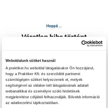
Hoppá ...
Váratlan hiba történt
Dolgozunk a hiba javításán. Egy kis türelmet kérünk.
Weboldalunk sütiket használ
A praktiker.hu weboldal látogatásakor Ön hozzájárul,
Oldal újratöltése
hogy a Praktiker Kft. és szerződött partnerei
számítógépén sütiket helyezzenek el, melyek
segítségével az oldalon tett látogatásának adatait
webanalitikai és személyre szóló hirdetések
megjelenítése céljából felhasználják. Bővebb információ
az adatkezelési tájékoztatóban.