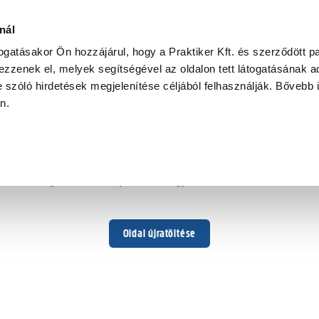
nál
togatásakor Ön hozzájárul, hogy a Praktiker Kft. és szerződött pa
zzenek el, melyek segítségével az oldalon tett látogatásának ad
 szóló hirdetések megjelenítése céljából felhasználják. Bővebb 
Hoppá ...
an.
Váratlan hiba történt
Dolgozunk a hiba javításán. Egy kis türelmet kérünk.
Oldal újratöltése