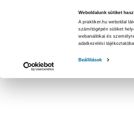
Weboldalunk sütiket hasz
A praktiker.hu weboldal lá
számítógépén sütiket helye
webanalitikai és személyre
adatkezelési tájékoztatób
Beállítások