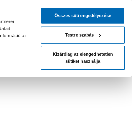
Összes süti engedélyezése
rtnerei
atait
Testre szabás
információ az
Kizárólag az elengedhetetlen
sütiket használja