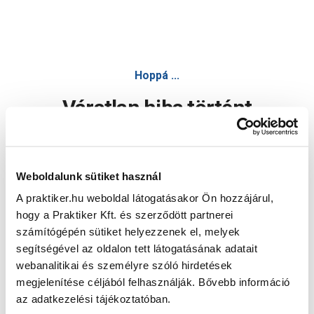
Hoppá ...
Váratlan hiba történt
Dolgozunk a hiba javításán. Egy kis türelmet kérünk.
Weboldalunk sütiket használ
A praktiker.hu weboldal látogatásakor Ön hozzájárul,
Oldal újratöltése
hogy a Praktiker Kft. és szerződött partnerei
számítógépén sütiket helyezzenek el, melyek
segítségével az oldalon tett látogatásának adatait
webanalitikai és személyre szóló hirdetések
megjelenítése céljából felhasználják. Bővebb információ
az adatkezelési tájékoztatóban.