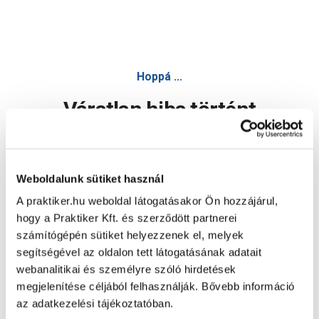
Hoppá ...
Váratlan hiba történt
Dolgozunk a hiba javításán. Egy kis türelmet kérünk.
Weboldalunk sütiket használ
A praktiker.hu weboldal látogatásakor Ön hozzájárul,
Oldal újratöltése
hogy a Praktiker Kft. és szerződött partnerei
számítógépén sütiket helyezzenek el, melyek
segítségével az oldalon tett látogatásának adatait
webanalitikai és személyre szóló hirdetések
megjelenítése céljából felhasználják. Bővebb információ
az adatkezelési tájékoztatóban.