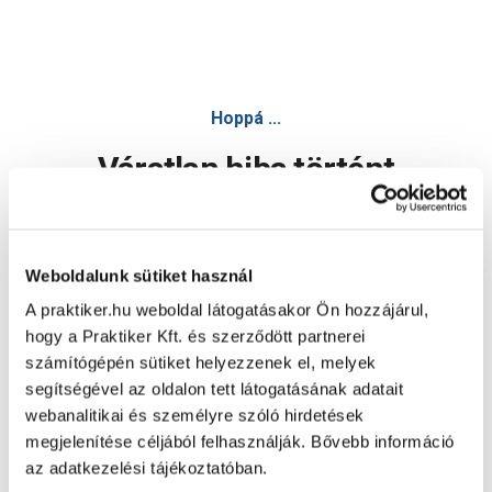
Hoppá ...
Váratlan hiba történt
Dolgozunk a hiba javításán. Egy kis türelmet kérünk.
Weboldalunk sütiket használ
A praktiker.hu weboldal látogatásakor Ön hozzájárul,
Oldal újratöltése
hogy a Praktiker Kft. és szerződött partnerei
számítógépén sütiket helyezzenek el, melyek
segítségével az oldalon tett látogatásának adatait
webanalitikai és személyre szóló hirdetések
megjelenítése céljából felhasználják. Bővebb információ
az adatkezelési tájékoztatóban.