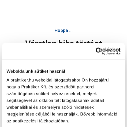
Hoppá ...
Váratlan hiba történt
Dolgozunk a hiba javításán. Egy kis türelmet kérünk.
Weboldalunk sütiket használ
A praktiker.hu weboldal látogatásakor Ön hozzájárul,
Oldal újratöltése
hogy a Praktiker Kft. és szerződött partnerei
számítógépén sütiket helyezzenek el, melyek
segítségével az oldalon tett látogatásának adatait
webanalitikai és személyre szóló hirdetések
megjelenítése céljából felhasználják. Bővebb információ
az adatkezelési tájékoztatóban.