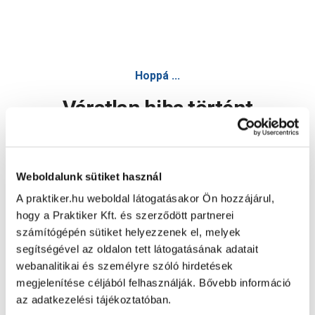
Hoppá ...
Váratlan hiba történt
Dolgozunk a hiba javításán. Egy kis türelmet kérünk.
Weboldalunk sütiket használ
A praktiker.hu weboldal látogatásakor Ön hozzájárul,
Oldal újratöltése
hogy a Praktiker Kft. és szerződött partnerei
számítógépén sütiket helyezzenek el, melyek
segítségével az oldalon tett látogatásának adatait
webanalitikai és személyre szóló hirdetések
megjelenítése céljából felhasználják. Bővebb információ
az adatkezelési tájékoztatóban.