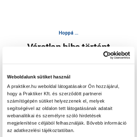
Hoppá ...
Váratlan hiba történt
Dolgozunk a hiba javításán. Egy kis türelmet kérünk.
Weboldalunk sütiket használ
A praktiker.hu weboldal látogatásakor Ön hozzájárul,
Oldal újratöltése
hogy a Praktiker Kft. és szerződött partnerei
számítógépén sütiket helyezzenek el, melyek
segítségével az oldalon tett látogatásának adatait
webanalitikai és személyre szóló hirdetések
megjelenítése céljából felhasználják. Bővebb információ
az adatkezelési tájékoztatóban.