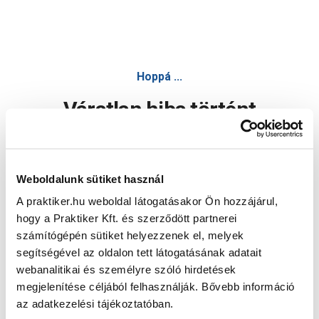
Hoppá ...
Váratlan hiba történt
Dolgozunk a hiba javításán. Egy kis türelmet kérünk.
Weboldalunk sütiket használ
A praktiker.hu weboldal látogatásakor Ön hozzájárul,
Oldal újratöltése
hogy a Praktiker Kft. és szerződött partnerei
számítógépén sütiket helyezzenek el, melyek
segítségével az oldalon tett látogatásának adatait
webanalitikai és személyre szóló hirdetések
megjelenítése céljából felhasználják. Bővebb információ
az adatkezelési tájékoztatóban.