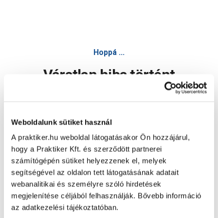
Hoppá ...
Váratlan hiba történt
Dolgozunk a hiba javításán. Egy kis türelmet kérünk.
Weboldalunk sütiket használ
A praktiker.hu weboldal látogatásakor Ön hozzájárul,
Oldal újratöltése
hogy a Praktiker Kft. és szerződött partnerei
számítógépén sütiket helyezzenek el, melyek
segítségével az oldalon tett látogatásának adatait
webanalitikai és személyre szóló hirdetések
megjelenítése céljából felhasználják. Bővebb információ
az adatkezelési tájékoztatóban.