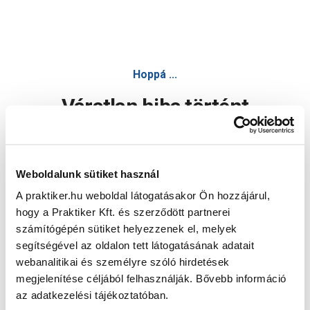
Hoppá ...
Váratlan hiba történt
Dolgozunk a hiba javításán. Egy kis türelmet kérünk.
Weboldalunk sütiket használ
A praktiker.hu weboldal látogatásakor Ön hozzájárul,
Oldal újratöltése
hogy a Praktiker Kft. és szerződött partnerei
számítógépén sütiket helyezzenek el, melyek
segítségével az oldalon tett látogatásának adatait
webanalitikai és személyre szóló hirdetések
megjelenítése céljából felhasználják. Bővebb információ
az adatkezelési tájékoztatóban.