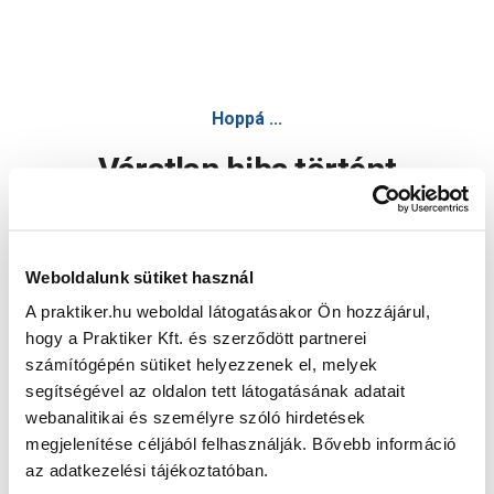
Hoppá ...
Váratlan hiba történt
Dolgozunk a hiba javításán. Egy kis türelmet kérünk.
Weboldalunk sütiket használ
A praktiker.hu weboldal látogatásakor Ön hozzájárul,
Oldal újratöltése
hogy a Praktiker Kft. és szerződött partnerei
számítógépén sütiket helyezzenek el, melyek
segítségével az oldalon tett látogatásának adatait
webanalitikai és személyre szóló hirdetések
megjelenítése céljából felhasználják. Bővebb információ
az adatkezelési tájékoztatóban.