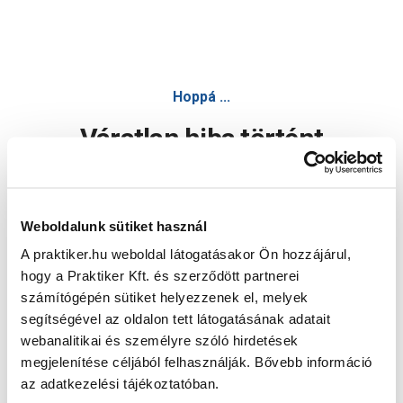
Hoppá ...
Váratlan hiba történt
Dolgozunk a hiba javításán. Egy kis türelmet kérünk.
Weboldalunk sütiket használ
A praktiker.hu weboldal látogatásakor Ön hozzájárul,
Oldal újratöltése
hogy a Praktiker Kft. és szerződött partnerei
számítógépén sütiket helyezzenek el, melyek
segítségével az oldalon tett látogatásának adatait
webanalitikai és személyre szóló hirdetések
megjelenítése céljából felhasználják. Bővebb információ
az adatkezelési tájékoztatóban.