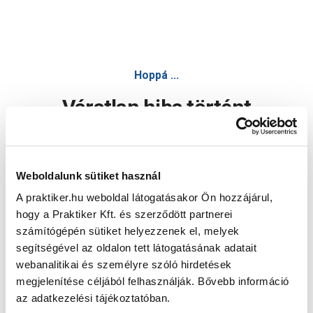
Hoppá ...
Váratlan hiba történt
Dolgozunk a hiba javításán. Egy kis türelmet kérünk.
Weboldalunk sütiket használ
A praktiker.hu weboldal látogatásakor Ön hozzájárul,
Oldal újratöltése
hogy a Praktiker Kft. és szerződött partnerei
számítógépén sütiket helyezzenek el, melyek
segítségével az oldalon tett látogatásának adatait
webanalitikai és személyre szóló hirdetések
megjelenítése céljából felhasználják. Bővebb információ
az adatkezelési tájékoztatóban.