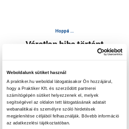
Hoppá ...
Váratlan hiba történt
Dolgozunk a hiba javításán. Egy kis türelmet kérünk.
Weboldalunk sütiket használ
A praktiker.hu weboldal látogatásakor Ön hozzájárul,
Oldal újratöltése
hogy a Praktiker Kft. és szerződött partnerei
számítógépén sütiket helyezzenek el, melyek
segítségével az oldalon tett látogatásának adatait
webanalitikai és személyre szóló hirdetések
megjelenítése céljából felhasználják. Bővebb információ
az adatkezelési tájékoztatóban.