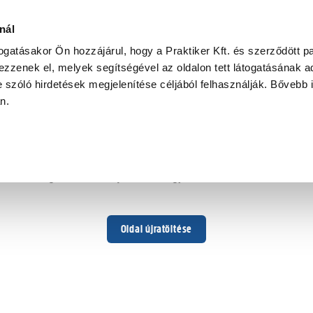
nál
togatásakor Ön hozzájárul, hogy a Praktiker Kft. és szerződött pa
zzenek el, melyek segítségével az oldalon tett látogatásának ad
 szóló hirdetések megjelenítése céljából felhasználják. Bővebb 
Hoppá ...
an.
Váratlan hiba történt
Dolgozunk a hiba javításán. Egy kis türelmet kérünk.
Oldal újratöltése