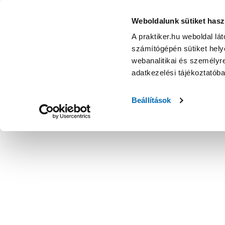
Weboldalunk sütiket hasz
A praktiker.hu weboldal lá
számítógépén sütiket helye
webanalitikai és személyre
adatkezelési tájékoztatób
Beállítások