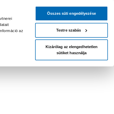
Összes süti engedélyezése
rtnerei
atait
Testre szabás
információ az
Kizárólag az elengedhetetlen
sütiket használja