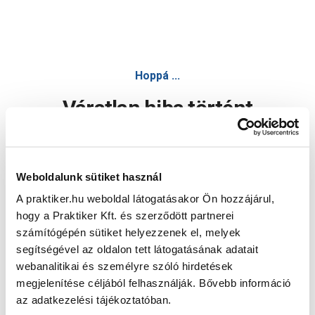
Hoppá ...
Váratlan hiba történt
Dolgozunk a hiba javításán. Egy kis türelmet kérünk.
Weboldalunk sütiket használ
A praktiker.hu weboldal látogatásakor Ön hozzájárul,
Oldal újratöltése
hogy a Praktiker Kft. és szerződött partnerei
számítógépén sütiket helyezzenek el, melyek
segítségével az oldalon tett látogatásának adatait
webanalitikai és személyre szóló hirdetések
megjelenítése céljából felhasználják. Bővebb információ
az adatkezelési tájékoztatóban.