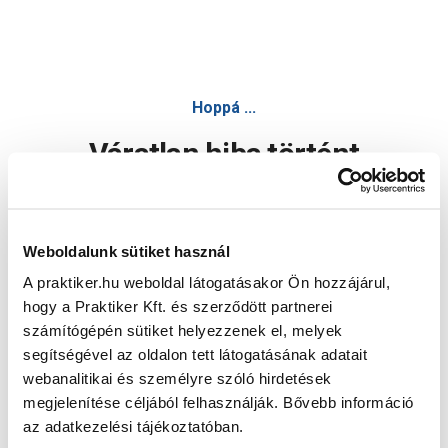
Hoppá ...
Váratlan hiba történt
Dolgozunk a hiba javításán. Egy kis türelmet kérünk.
Weboldalunk sütiket használ
A praktiker.hu weboldal látogatásakor Ön hozzájárul,
Oldal újratöltése
hogy a Praktiker Kft. és szerződött partnerei
számítógépén sütiket helyezzenek el, melyek
segítségével az oldalon tett látogatásának adatait
webanalitikai és személyre szóló hirdetések
megjelenítése céljából felhasználják. Bővebb információ
az adatkezelési tájékoztatóban.