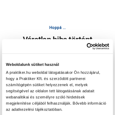
Hoppá ...
Váratlan hiba történt
Dolgozunk a hiba javításán. Egy kis türelmet kérünk.
Weboldalunk sütiket használ
A praktiker.hu weboldal látogatásakor Ön hozzájárul,
Oldal újratöltése
hogy a Praktiker Kft. és szerződött partnerei
számítógépén sütiket helyezzenek el, melyek
segítségével az oldalon tett látogatásának adatait
webanalitikai és személyre szóló hirdetések
megjelenítése céljából felhasználják. Bővebb információ
az adatkezelési tájékoztatóban.