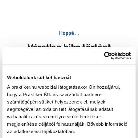
Hoppá ...
Váratlan hiba történt
Dolgozunk a hiba javításán. Egy kis türelmet kérünk.
Weboldalunk sütiket használ
A praktiker.hu weboldal látogatásakor Ön hozzájárul,
Oldal újratöltése
hogy a Praktiker Kft. és szerződött partnerei
számítógépén sütiket helyezzenek el, melyek
segítségével az oldalon tett látogatásának adatait
webanalitikai és személyre szóló hirdetések
megjelenítése céljából felhasználják. Bővebb információ
az adatkezelési tájékoztatóban.