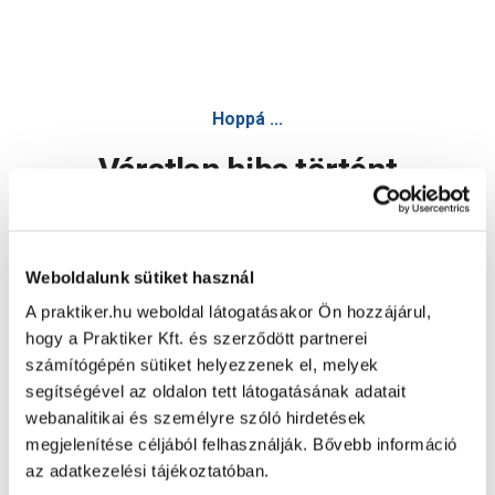
Hoppá ...
Váratlan hiba történt
Dolgozunk a hiba javításán. Egy kis türelmet kérünk.
Weboldalunk sütiket használ
A praktiker.hu weboldal látogatásakor Ön hozzájárul,
Oldal újratöltése
hogy a Praktiker Kft. és szerződött partnerei
számítógépén sütiket helyezzenek el, melyek
segítségével az oldalon tett látogatásának adatait
webanalitikai és személyre szóló hirdetések
megjelenítése céljából felhasználják. Bővebb információ
az adatkezelési tájékoztatóban.