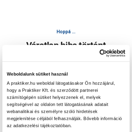
Hoppá ...
Váratlan hiba történt
Dolgozunk a hiba javításán. Egy kis türelmet kérünk.
Weboldalunk sütiket használ
A praktiker.hu weboldal látogatásakor Ön hozzájárul,
Oldal újratöltése
hogy a Praktiker Kft. és szerződött partnerei
számítógépén sütiket helyezzenek el, melyek
segítségével az oldalon tett látogatásának adatait
webanalitikai és személyre szóló hirdetések
megjelenítése céljából felhasználják. Bővebb információ
az adatkezelési tájékoztatóban.