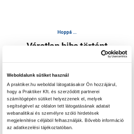
Hoppá ...
Váratlan hiba történt
Dolgozunk a hiba javításán. Egy kis türelmet kérünk.
Weboldalunk sütiket használ
A praktiker.hu weboldal látogatásakor Ön hozzájárul,
Oldal újratöltése
hogy a Praktiker Kft. és szerződött partnerei
számítógépén sütiket helyezzenek el, melyek
segítségével az oldalon tett látogatásának adatait
webanalitikai és személyre szóló hirdetések
megjelenítése céljából felhasználják. Bővebb információ
az adatkezelési tájékoztatóban.