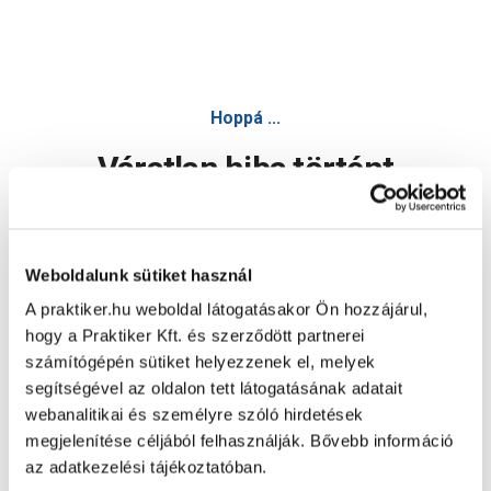
Hoppá ...
Váratlan hiba történt
Dolgozunk a hiba javításán. Egy kis türelmet kérünk.
Weboldalunk sütiket használ
A praktiker.hu weboldal látogatásakor Ön hozzájárul,
Oldal újratöltése
hogy a Praktiker Kft. és szerződött partnerei
számítógépén sütiket helyezzenek el, melyek
segítségével az oldalon tett látogatásának adatait
webanalitikai és személyre szóló hirdetések
megjelenítése céljából felhasználják. Bővebb információ
az adatkezelési tájékoztatóban.