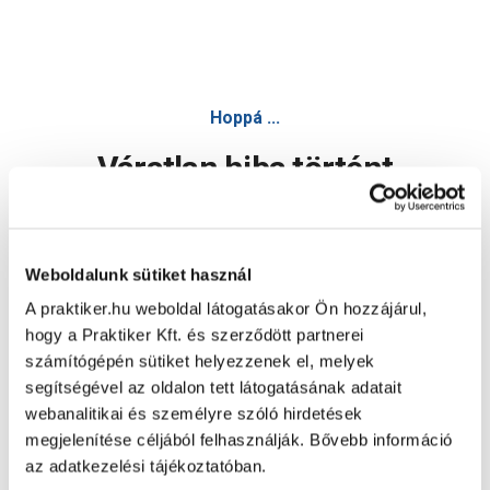
Hoppá ...
Váratlan hiba történt
Dolgozunk a hiba javításán. Egy kis türelmet kérünk.
Weboldalunk sütiket használ
A praktiker.hu weboldal látogatásakor Ön hozzájárul,
Oldal újratöltése
hogy a Praktiker Kft. és szerződött partnerei
számítógépén sütiket helyezzenek el, melyek
segítségével az oldalon tett látogatásának adatait
webanalitikai és személyre szóló hirdetések
megjelenítése céljából felhasználják. Bővebb információ
az adatkezelési tájékoztatóban.