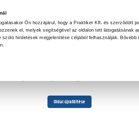
nál
togatásakor Ön hozzájárul, hogy a Praktiker Kft. és szerződött pa
zzenek el, melyek segítségével az oldalon tett látogatásának ad
 szóló hirdetések megjelenítése céljából felhasználják. Bővebb 
Hoppá ...
an.
Váratlan hiba történt
Dolgozunk a hiba javításán. Egy kis türelmet kérünk.
Oldal újratöltése