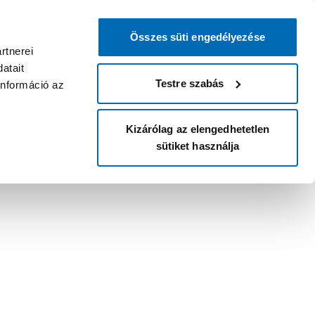
Összes süti engedélyezése
rtnerei
atait
Testre szabás
információ az
Kizárólag az elengedhetetlen
sütiket használja