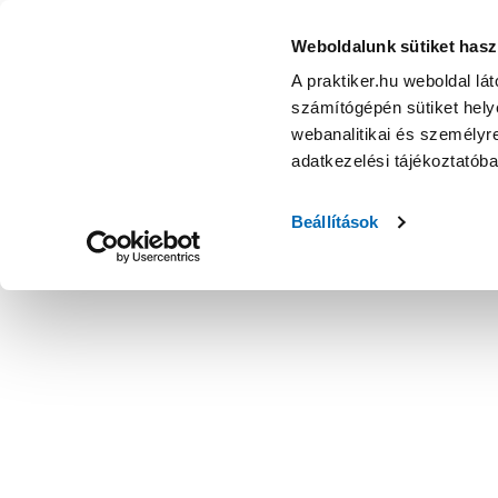
Weboldalunk sütiket hasz
A praktiker.hu weboldal lá
számítógépén sütiket helye
webanalitikai és személyre
adatkezelési tájékoztatób
Beállítások