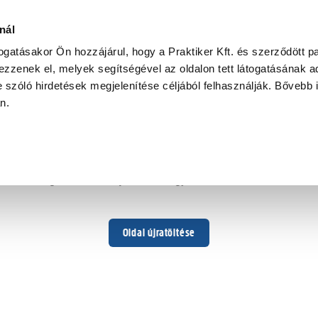
nál
togatásakor Ön hozzájárul, hogy a Praktiker Kft. és szerződött pa
zzenek el, melyek segítségével az oldalon tett látogatásának ad
 szóló hirdetések megjelenítése céljából felhasználják. Bővebb 
Hoppá ...
an.
Váratlan hiba történt
Dolgozunk a hiba javításán. Egy kis türelmet kérünk.
Oldal újratöltése