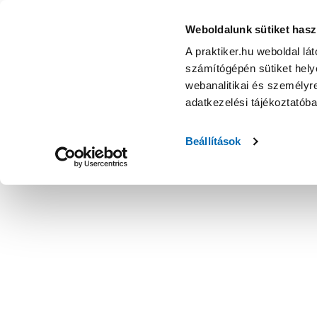
Weboldalunk sütiket hasz
A praktiker.hu weboldal lá
számítógépén sütiket helye
webanalitikai és személyre
adatkezelési tájékoztatób
Beállítások