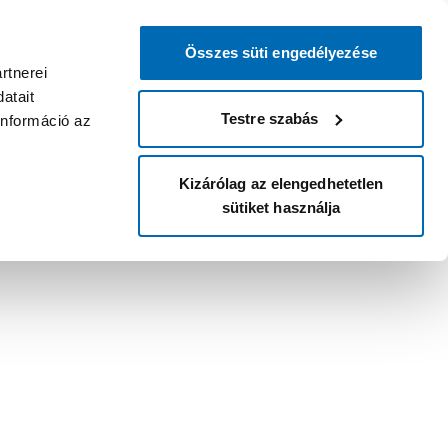
Összes süti engedélyezése
rtnerei
atait
Testre szabás
információ az
Kizárólag az elengedhetetlen
sütiket használja