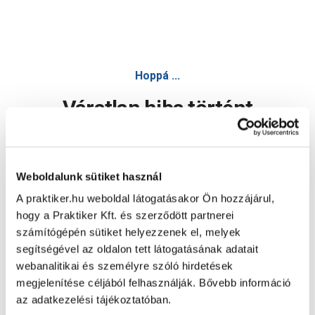
Hoppá ...
Váratlan hiba történt
Dolgozunk a hiba javításán. Egy kis türelmet kérünk.
Weboldalunk sütiket használ
A praktiker.hu weboldal látogatásakor Ön hozzájárul,
Oldal újratöltése
hogy a Praktiker Kft. és szerződött partnerei
számítógépén sütiket helyezzenek el, melyek
segítségével az oldalon tett látogatásának adatait
webanalitikai és személyre szóló hirdetések
megjelenítése céljából felhasználják. Bővebb információ
az adatkezelési tájékoztatóban.