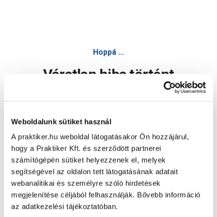
Hoppá ...
Váratlan hiba történt
Dolgozunk a hiba javításán. Egy kis türelmet kérünk.
Weboldalunk sütiket használ
A praktiker.hu weboldal látogatásakor Ön hozzájárul,
Oldal újratöltése
hogy a Praktiker Kft. és szerződött partnerei
számítógépén sütiket helyezzenek el, melyek
segítségével az oldalon tett látogatásának adatait
webanalitikai és személyre szóló hirdetések
megjelenítése céljából felhasználják. Bővebb információ
az adatkezelési tájékoztatóban.