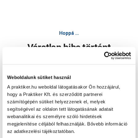
Vileda turbo classic felmosó pótfej - Takarító- és
Hoppá ...
Váratlan hiba történt
Dolgozunk a hiba javításán. Egy kis türelmet kérünk.
Weboldalunk sütiket használ
A praktiker.hu weboldal látogatásakor Ön hozzájárul,
Oldal újratöltése
hogy a Praktiker Kft. és szerződött partnerei
számítógépén sütiket helyezzenek el, melyek
segítségével az oldalon tett látogatásának adatait
webanalitikai és személyre szóló hirdetések
megjelenítése céljából felhasználják. Bővebb információ
az adatkezelési tájékoztatóban.