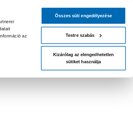
Összes süti engedélyezése
rtnerei
atait
Testre szabás
információ az
Kizárólag az elengedhetetlen
sütiket használja