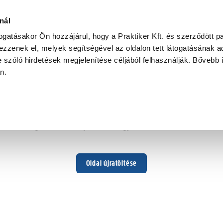
nál
togatásakor Ön hozzájárul, hogy a Praktiker Kft. és szerződött pa
zzenek el, melyek segítségével az oldalon tett látogatásának ad
 szóló hirdetések megjelenítése céljából felhasználják. Bővebb 
Hoppá ...
an.
Váratlan hiba történt
Dolgozunk a hiba javításán. Egy kis türelmet kérünk.
Oldal újratöltése