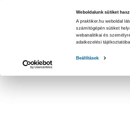
Weboldalunk sütiket hasz
A praktiker.hu weboldal lá
számítógépén sütiket helye
webanalitikai és személyre
adatkezelési tájékoztatób
Beállítások