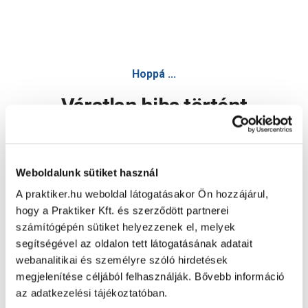
Hoppá ...
Váratlan hiba történt
Dolgozunk a hiba javításán. Egy kis türelmet kérünk.
Weboldalunk sütiket használ
A praktiker.hu weboldal látogatásakor Ön hozzájárul,
Oldal újratöltése
hogy a Praktiker Kft. és szerződött partnerei
számítógépén sütiket helyezzenek el, melyek
segítségével az oldalon tett látogatásának adatait
webanalitikai és személyre szóló hirdetések
megjelenítése céljából felhasználják. Bővebb információ
az adatkezelési tájékoztatóban.