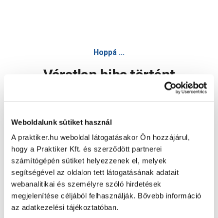
Hoppá ...
Váratlan hiba történt
Dolgozunk a hiba javításán. Egy kis türelmet kérünk.
Weboldalunk sütiket használ
A praktiker.hu weboldal látogatásakor Ön hozzájárul,
Oldal újratöltése
hogy a Praktiker Kft. és szerződött partnerei
számítógépén sütiket helyezzenek el, melyek
segítségével az oldalon tett látogatásának adatait
webanalitikai és személyre szóló hirdetések
megjelenítése céljából felhasználják. Bővebb információ
az adatkezelési tájékoztatóban.