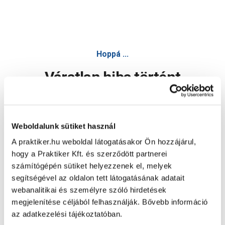
Hoppá ...
Váratlan hiba történt
Dolgozunk a hiba javításán. Egy kis türelmet kérünk.
Weboldalunk sütiket használ
A praktiker.hu weboldal látogatásakor Ön hozzájárul,
Oldal újratöltése
hogy a Praktiker Kft. és szerződött partnerei
számítógépén sütiket helyezzenek el, melyek
segítségével az oldalon tett látogatásának adatait
webanalitikai és személyre szóló hirdetések
megjelenítése céljából felhasználják. Bővebb információ
az adatkezelési tájékoztatóban.