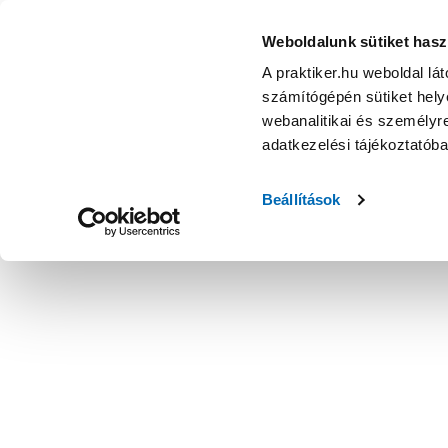
Weboldalunk sütiket hasz
A praktiker.hu weboldal lá
számítógépén sütiket helye
webanalitikai és személyre
adatkezelési tájékoztatób
Beállítások