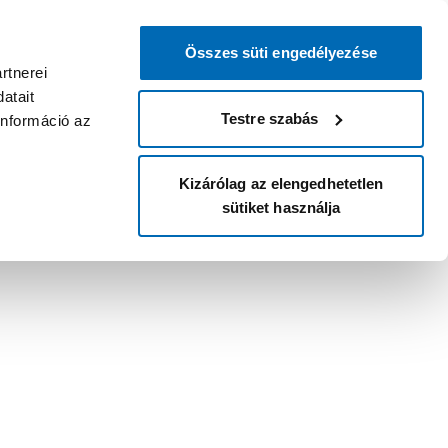
Összes süti engedélyezése
rtnerei
atait
Testre szabás
információ az
Kizárólag az elengedhetetlen
sütiket használja