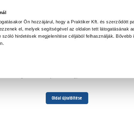
nál
togatásakor Ön hozzájárul, hogy a Praktiker Kft. és szerződött pa
zzenek el, melyek segítségével az oldalon tett látogatásának ad
 szóló hirdetések megjelenítése céljából felhasználják. Bővebb 
Hoppá ...
an.
Váratlan hiba történt
Dolgozunk a hiba javításán. Egy kis türelmet kérünk.
Oldal újratöltése